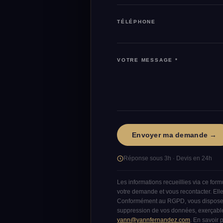
TÉLÉPHONE
VOTRE MESSAGE *
VEUILLEZ LAISSER CE CHAMP V
Réponse sous 3h · Devis en 24h
Les informations recueillies via ce form
votre demande et vous recontacter. Elle
Conformément au RGPD, vous disposez d'
suppression de vos données, exerçable
yann@yannfernandez.com
. En savoir 