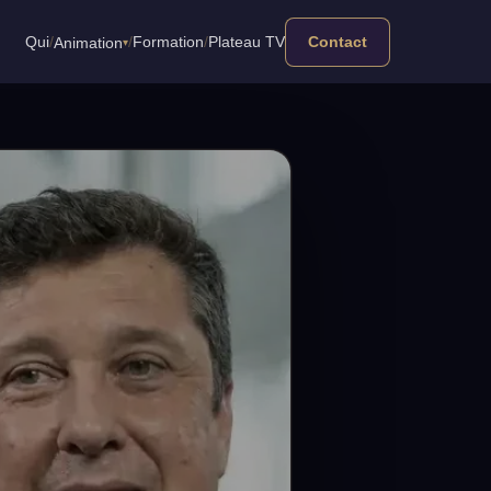
Qui
Formation
Plateau TV
/
/
/
Animation
Contact
▾