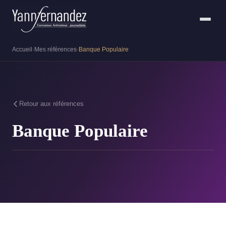
Accueil
›
Mes références
›
Banque Populaire
Retour aux références
Banque Populaire