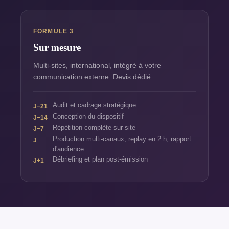
FORMULE 3
Sur mesure
Multi-sites, international, intégré à votre
communication externe. Devis dédié.
Audit et cadrage stratégique
J−21
Conception du dispositif
J−14
Répétition complète sur site
J−7
Production multi-canaux, replay en 2 h, rapport
J
d'audience
Débriefing et plan post-émission
J+1